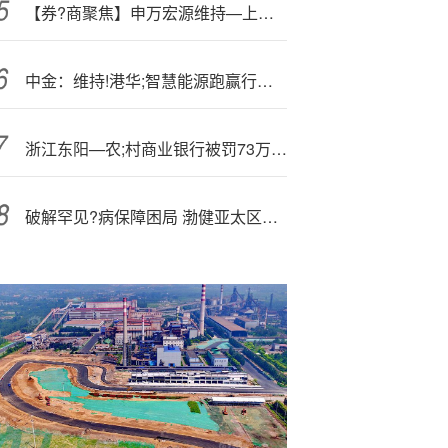
【券?商聚焦】申万宏源维持—上美股份(02145)“买入”评级 受益于国货崛起与性价比消费趋势
中金：维持!港华;智慧能源跑赢行业评级 目标价5港元
浙江东阳—农;村商业银行被罚73万元：未按规定履行客户身份识别义务等
破解罕见?病保障困局 渤健亚太区总裁呼吁建立全国性“小池子”